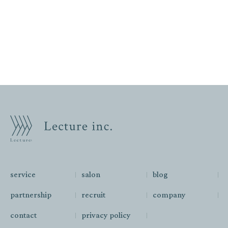
service
salon
blog
partnership
recruit
company
contact
privacy policy