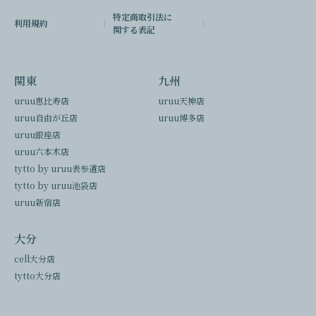
特定商取引法に
利用規約
関する表記
関東
九州
uruu恵比寿店
uruu天神店
uruu自由が丘店
uruu博多店
uruu銀座店
uruu六本木店
tytto by uruu表参道店
tytto by uruu池袋店
uruu新宿店
大分
cell大分店
tytto大分店